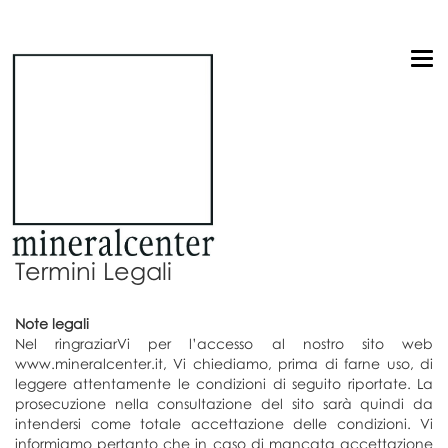
T
o
g
g
l
e
n
a
v
i
g
Termini Legali
a
t
i
Note legali
o
Nel ringraziarVi per l’accesso al nostro sito web
n
www.mineralcenter.it, Vi chiediamo, prima di farne uso, di
leggere attentamente le condizioni di seguito riportate. La
prosecuzione nella consultazione del sito sarà quindi da
intendersi come totale accettazione delle condizioni. Vi
informiamo pertanto che in caso di mancata accettazione